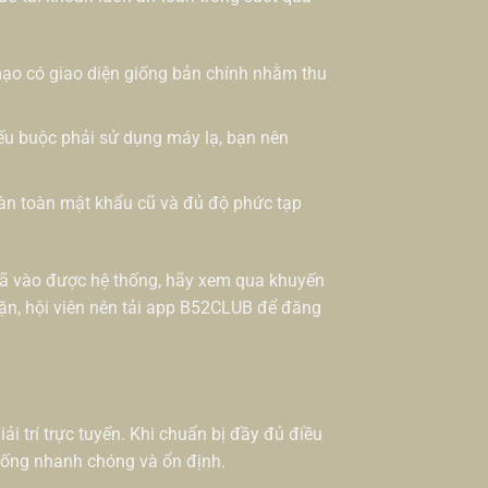
 mạo có giao diện giống bản chính nhằm thu
 Nếu buộc phải sử dụng máy lạ, bạn nên
oàn toàn mật khẩu cũ và đủ độ phức tạp
 đã vào được hệ thống, hãy xem qua
khuyến
ặn, hội viên nên
tải app B52CLUB
để đăng
i trí trực tuyến. Khi chuẩn bị đầy đủ điều
thống nhanh chóng và ổn định.