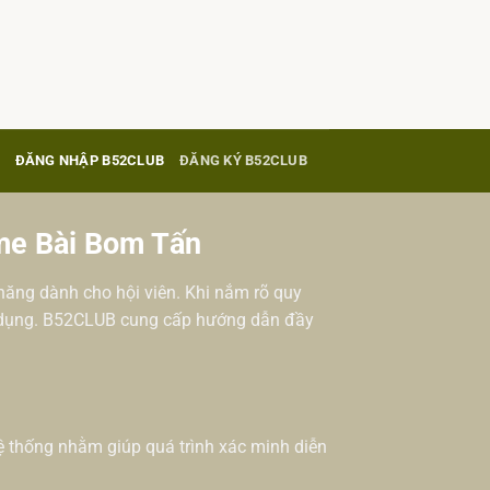
ĐĂNG NHẬP B52CLUB
ĐĂNG KÝ B52CLUB
me Bài Bom Tấn
 năng dành cho hội viên. Khi nắm rõ quy
 sử dụng. B52CLUB cung cấp hướng dẫn đầy
hệ thống nhằm giúp quá trình xác minh diễn