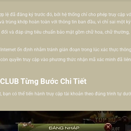
p lệ đã đăng ký trước đó, bởi hệ thống chỉ cho phép truy cập với 
 trùng khớp hoàn toàn với thông tin ban đầu, vì chỉ sai một ký
t đối và đáp ứng tiêu chuẩn bảo mật gồm chữ hoa, chữ thường, 
 Internet ổn định nhằm tránh gián đoạn trong lúc xác thực thông 
 còn quyền truy cập vào phương thức nhận mã xác minh đã liên 
CLUB Từng Bước Chi Tiết
, bạn có thể tiến hành truy cập tài khoản theo đúng trình tự dư