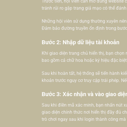
Trước tiên, hội viên cần mở đúng website 
tránh rủi ro gặp trang giả mạo có thể đánh
Những hội viên sử dụng thường xuyên nên c
Đảm bảo đường truyền ổn định trong bước 
Bước 2: Nhập dữ liệu tài khoản
Khi giao diện trang chủ hiển thị, bạn chọ
bao gồm cả chữ hoa hoặc ký hiệu đặc biệt
Sau khi hoàn tất, hệ thống sẽ tiến hành ki
khoản trước nguy cơ truy cập trái phép. Nế
Bước 3: Xác nhận và vào giao diệ
Sau khi điền mã xác minh, bạn nhấn nút x
giao diện chính thức nơi hiển thị đầy đủ c
trò chơi ngay sau khi login thành công mà