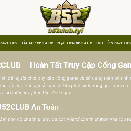
I B52CLUB
TẢI APP B52CLUB
NẠP TIỀN B52CLUB
RÚT TIỀN B52CLUB
CLUB – Hoàn Tất Truy Cập Cổng Ga
thiết để người chơi truy cập cổng game và sử dụng toàn bộ tính
n tắc bảo mật thì bạn sẽ hạn chế lỗi phát sinh trong quá trình
và an toàn ngay lần đầu, đọc ngay.
 B52CLUB An Toàn
 đảm bảo đã chuẩn bị đầy đủ các yếu tố cần thiết theo yêu cầu 