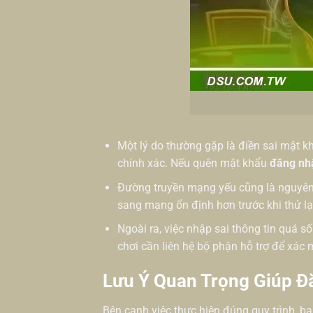
Một lý do thường gặp là điền sai mật khẩ
chính xác. Nếu quên mật khẩu
đăng nh
Đường truyền mạng yếu cũng là nguyên n
sang mạng ổn định hơn trước khi thử lạ
Ngoài ra, việc nhập sai thông tin quá s
chơi cần liên hệ bộ phận hỗ trợ để xác 
Lưu Ý Quan Trọng Giúp Đ
Bên cạnh việc thực hiện đúng quy trình, b