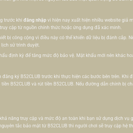
ng trước khi
đăng nhập
vì hiện nay xuất hiện nhiều website giả
 truy cập từ nguồn chính thức hoặc ứng dụng đã xác minh.
iết bị công cộng vì điều này có thể khiến dữ liệu bị đánh cắp.
lịch sử trình duyệt.
 khẩu định kỳ để tăng mức độ bảo vệ. Mật khẩu mới nên khác h
ần
đăng ký B52CLUB
trước khi thực hiện các bước bên trên. Khi
 tiền B52CLUB
và
rút tiền B52CLUB
. Nếu đường dẫn chính bị ch
hả năng truy cập và mức độ an toàn khi bạn sử dụng dịch vụ giả
ủ nguyên tắc bảo mật từ B52CLUB thì người chơi sẽ truy cập hệ 