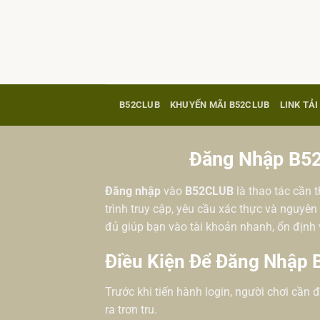
Bỏ
qua
nội
dung
B52CLUB
KHUYẾN MÃI B52CLUB
LINK TẢ
Đăng Nhập B52
Đăng nhập
vào
B52CLUB
là thao tác cần 
trình truy cập, yêu cầu xác thực và nguyê
đủ giúp bạn vào tài khoản nhanh, ổn định 
Điều Kiện Để Đăng Nhập
Trước khi tiến hành login, người chơi cần
ra trơn tru.