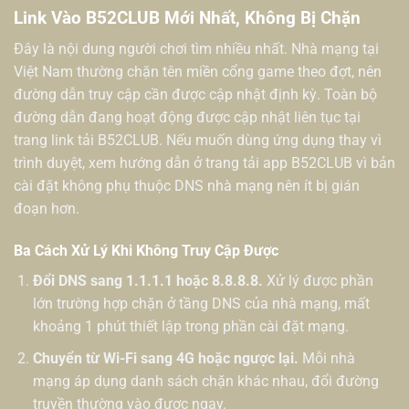
Link Vào B52CLUB Mới Nhất, Không Bị Chặn
Đây là nội dung người chơi tìm nhiều nhất. Nhà mạng tại
Việt Nam thường chặn tên miền cổng game theo đợt, nên
đường dẫn truy cập cần được cập nhật định kỳ. Toàn bộ
đường dẫn đang hoạt động được cập nhật liên tục tại
trang
link tải B52CLUB
. Nếu muốn dùng ứng dụng thay vì
trình duyệt, xem hướng dẫn ở trang
tải app B52CLUB
vì bản
cài đặt không phụ thuộc DNS nhà mạng nên ít bị gián
đoạn hơn.
Ba Cách Xử Lý Khi Không Truy Cập Được
Đổi DNS sang 1.1.1.1 hoặc 8.8.8.8.
Xử lý được phần
lớn trường hợp chặn ở tầng DNS của nhà mạng, mất
khoảng 1 phút thiết lập trong phần cài đặt mạng.
Chuyển từ Wi-Fi sang 4G hoặc ngược lại.
Mỗi nhà
mạng áp dụng danh sách chặn khác nhau, đổi đường
truyền thường vào được ngay.