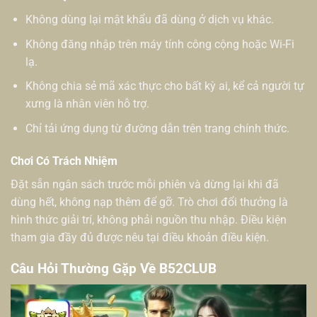
Không dùng lại mật khẩu đã dùng ở dịch vụ khác.
Không đăng nhập trên máy tính công cộng hoặc Wi-Fi
lạ.
Không chia sẻ mã xác thực cho bất kỳ ai, kể cả người tự
xưng là nhân viên hỗ trợ.
Chỉ tải ứng dụng từ đường dẫn trên trang chính thức.
Chơi Có Trách Nhiệm
Đặt sẵn ngân sách trước mỗi phiên và dừng lại khi đã
dùng hết, không nạp thêm để gỡ. Trò chơi đổi thưởng là
hình thức giải trí, không phải nguồn thu nhập. Điều kiện
tham gia đầy đủ được nêu tại
điều khoản điều kiện
.
Câu Hỏi Thường Gặp Về B52CLUB