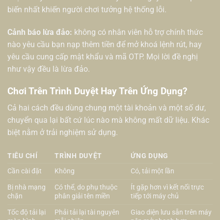
biến nhất khiến người chơi tưởng hệ thống lỗi.
Cảnh báo lừa đảo:
không có nhân viên hỗ trợ chính thức
nào yêu cầu bạn nạp thêm tiền để mở khoá lệnh rút, hay
yêu cầu cung cấp mật khẩu và mã OTP. Mọi lời đề nghị
như vậy đều là lừa đảo.
Chơi Trên Trình Duyệt Hay Trên Ứng Dụng?
Cả hai cách đều dùng chung một tài khoản và một số dư,
chuyển qua lại bất cứ lúc nào mà không mất dữ liệu. Khác
biệt nằm ở trải nghiệm sử dụng.
TIÊU CHÍ
TRÌNH DUYỆT
ỨNG DỤNG
Cần cài đặt
Không
Có, tải một lần
Bị nhà mạng
Có thể, do phụ thuộc
Ít gặp hơn vì kết nối trực
chặn
phân giải tên miền
tiếp tới máy chủ
Tốc độ tải lại
Phải tải lại tài nguyên
Giao diện lưu sẵn trên máy