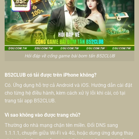
Hỏi đáp về cổng game bài bom tấn B52CLUB
B52CLUB có tải được trên iPhone không?
Có. Ứng dụng hỗ trợ cả Android và iOS. Hướng dẫn cài đặt
cho từng hệ điều hành, kèm cách xử lý lỗi khi cài, có tại
trang
tải app B52CLUB
.
Vì sao không vào được trang chủ?
Thường do nhà mạng chặn tên miền. Đổi DNS sang
1.1.1.1, chuyển giữa Wi-Fi và 4G, hoặc dùng ứng dụng thay