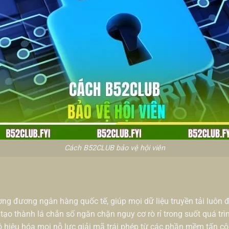
Cách B52CLUB bảo vệ hội viên
 đương ngân hàng quốc tế, giúp mọi dữ liệu truyền tải luôn đư
o thành lá chắn số ngăn chặn nguy cơ rò rỉ trong suốt quá trì
 hiệu hóa mọi nỗ lực giải mã trái phép từ các phần mềm tấn cô