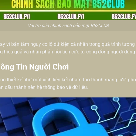
Vai trò của chính sách bảo mật B52CLUB
ay vì bận tâm nguy cơ lộ dữ kiện cá nhân trong quá trình tương 
g hiệu quả và nhận phản hồi tích cực từ cộng đồng người dùng
ông Tin Người Chơi
ợc thiết kế như mắt xích liên kết nhằm tạo thành mạng lưới ph
ần cấu thành nên hệ thống bảo vệ dữ liệu.