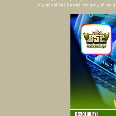
này góp phần hỗ trợ hệ thống duy trì trạng 