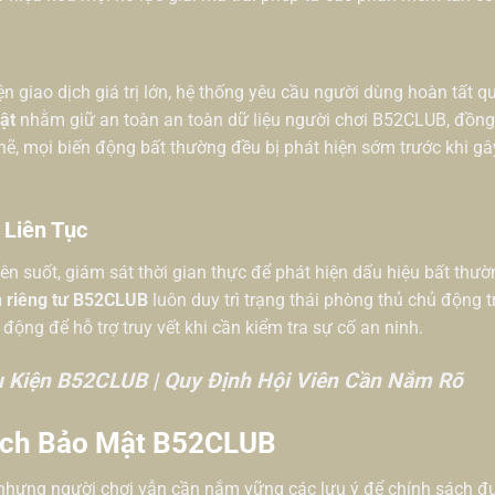
ện giao dịch giá trị lớn, hệ thống yêu cầu người dùng hoàn tất 
ật
nhằm giữ an toàn an toàn dữ liệu người chơi B52CLUB, đồng
chẽ, mọi biến động bất thường đều bị phát hiện sớm trước khi gâ
 Liên Tục
 suốt, giám sát thời gian thực để phát hiện dấu hiệu bất thườ
n riêng tư B52CLUB
luôn duy trì trạng thái phòng thủ chủ động t
ộng để hỗ trợ truy vết khi cần kiểm tra sự cố an ninh.
u Kiện B52CLUB | Quy Định Hội Viên Cần Nắm Rõ
ách Bảo Mật B52CLUB
hưng người chơi vẫn cần nắm vững các lưu ý để chính sách đượ