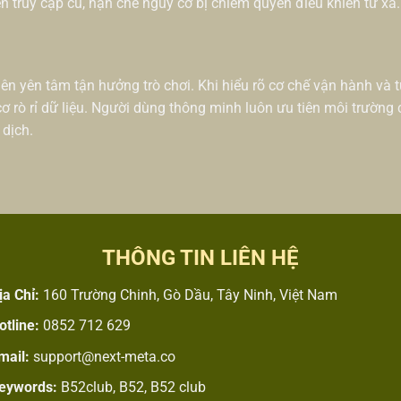
ên truy cập cũ, hạn chế nguy cơ bị chiếm quyền điều khiển từ xa.
iên yên tâm tận hưởng trò chơi. Khi hiểu rõ cơ chế vận hành và 
ơ rò rỉ dữ liệu. Người dùng thông minh luôn ưu tiên môi trường c
 dịch.
THÔNG TIN LIÊN HỆ
ịa Chỉ:
160 Trường Chinh, Gò Dầu, Tây Ninh, Việt Nam
otline:
0852 712 629
mail:
support@next-meta.co
eywords:
B52club, B52, B52 club