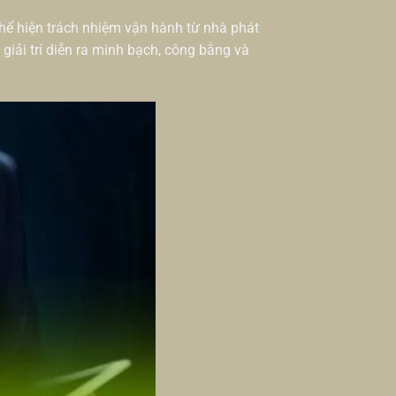
thể hiện trách nhiệm vận hành từ nhà phát
iải trí diễn ra minh bạch, công bằng và