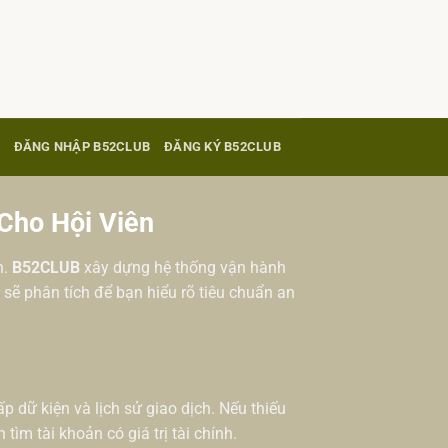
ĐĂNG NHẬP B52CLUB
ĐĂNG KÝ B52CLUB
Cho Hội Viên
n.
B52CLUB
xây dựng hệ thống vận hành
 sẽ phân tích để bạn hiểu rõ tiêu chuẩn an
p dữ kiện và lịch sử giao dịch. Nếu thiếu
tìm tài khoản có giá trị tài chính.