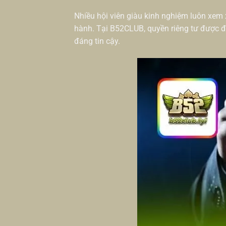
Nhiều hội viên giàu kinh nghiệm luôn xem 
hành. Tại B52CLUB, quyền riêng tư được đề
đáng tin cậy.