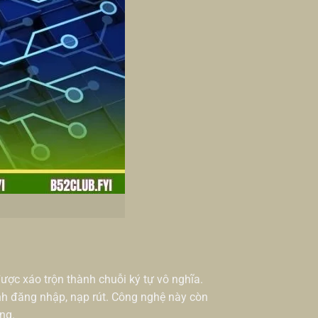
ợc xáo trộn thành chuỗi ký tự vô nghĩa.
nh đăng nhập, nạp rút. Công nghệ này còn
ng.