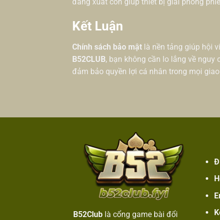
đăng xuất còn giúp thiết bị giải phóng phi
Kết Luận
Chính sách bảo mật
là nền tảng giúp hội v
B52CLUB
, bạn không cần lo lắng về nguy c
đảm bảo quyền lợi cá nhân trong mọi giao
Đ
H
E
K
B52Club
là cổng game bài đổi