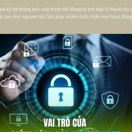
xét kỹ hệ thống bảo mật trước khi đăng ký bởi đây là thước đo 
 cao như nguyên tắc fair- play nhằm chắc chắn mọi hoạt động g