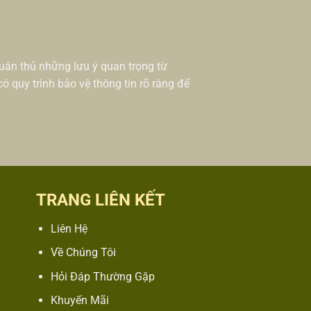
tuân thủ những lưu ý quan trọng từ
ó quy trình bảo vệ thông tin rõ ràng để
TRANG LIÊN KẾT
Liên Hệ
Về Chúng Tôi
Hỏi Đáp Thường Gặp
Khuyến Mãi