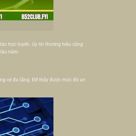
tác trực tuyến. Uy tín thương hiệu cũng
 lâu năm.
òng vệ đa tầng. Để thấy được mức độ an