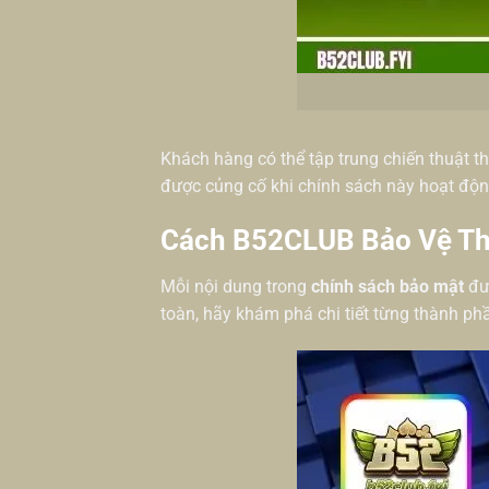
Khách hàng có thể tập trung chiến thuật th
được củng cố khi chính sách này hoạt độn
Cách B52CLUB Bảo Vệ Th
Mỗi nội dung trong
chính sách bảo mật
đư
toàn, hãy khám phá chi tiết từng thành ph