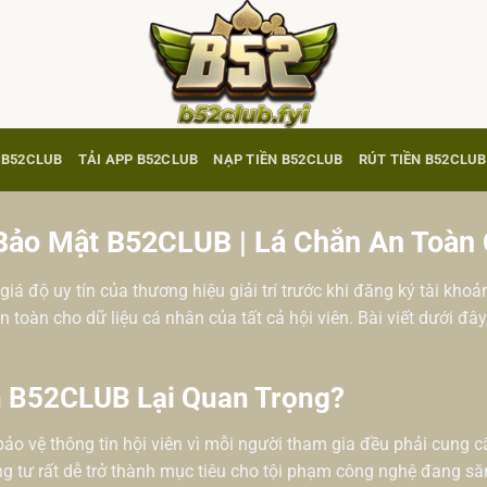
I B52CLUB
TẢI APP B52CLUB
NẠP TIỀN B52CLUB
RÚT TIỀN B52CLUB
Bảo Mật B52CLUB | Lá Chắn An Toàn 
iá độ uy tín của thương hiệu giải trí trước khi đăng ký tài khoả
toàn cho dữ liệu cá nhân của tất cả hội viên. Bài viết dưới đây
n B52CLUB Lại Quan Trọng?
bảo vệ thông tin hội viên vì mỗi người tham gia đều phải cung cấ
ng tư rất dễ trở thành mục tiêu cho tội phạm công nghệ đang săn 