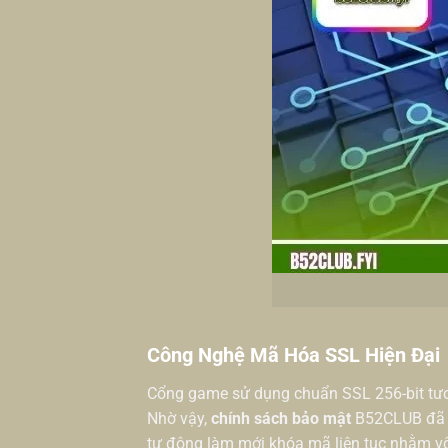
Công Nghệ Mã Hóa SSL Hiện Đại
Cổng game sử dụng chuẩn SSL 256-bit tương
Nhờ vậy,
chính sách bảo mật
B52CLUB đã tạ
tự động làm mới khóa mã liên tục nhằm vô